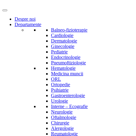
Despre noi
Departamente
Balneo-fizioterapie
Cardiologie
Dermatologie
Ginecologie
Pediatrie
Endocrinologie
Pneumoftiziologie
Hematologie
Medicina muncii
ORL
Ortopedie
Psihiatrie
Gastroenterologie
Urologie
Interne – Ecografie
Neurologie
Oftalmologie
Chirurgie
Alergologie
Reumatologie