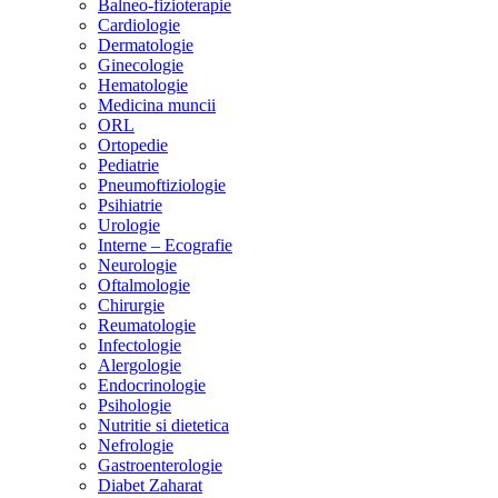
Balneo-fizioterapie
Cardiologie
Dermatologie
Ginecologie
Hematologie
Medicina muncii
ORL
Ortopedie
Pediatrie
Pneumoftiziologie
Psihiatrie
Urologie
Interne – Ecografie
Neurologie
Oftalmologie
Chirurgie
Reumatologie
Infectologie
Alergologie
Endocrinologie
Psihologie
Nutritie si dietetica
Nefrologie
Gastroenterologie
Diabet Zaharat