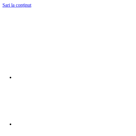
Sari la conținut
0265 269 172
0730 619 401
Română
Magyar