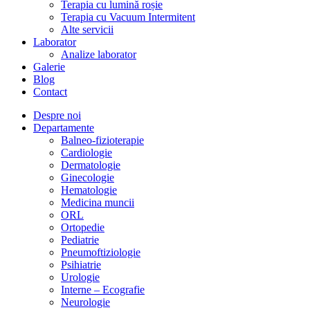
Terapia cu lumină roșie
Terapia cu Vacuum Intermitent
Alte servicii
Laborator
Analize laborator
Galerie
Blog
Contact
Despre noi
Departamente
Balneo-fizioterapie
Cardiologie
Dermatologie
Ginecologie
Hematologie
Medicina muncii
ORL
Ortopedie
Pediatrie
Pneumoftiziologie
Psihiatrie
Urologie
Interne – Ecografie
Neurologie