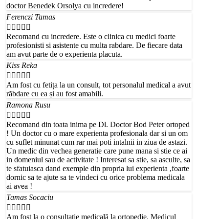
doctor Benedek Orsolya cu incredere!
Ferenczi Tamas





Recomand cu incredere. Este o clinica cu medici foarte
profesionisti si asistente cu multa rabdare. De fiecare data
am avut parte de o experienta placuta.
Kiss Reka





Am fost cu fetița la un consult, tot personalul medical a avut
răbdare cu ea și au fost amabili.
Ramona Rusu





Recomand din toata inima pe Dl. Doctor Bod Peter ortoped
! Un doctor cu o mare experienta profesionala dar si un om
cu suflet minunat cum rar mai poti intalnii in ziua de astazi.
Un medic din vechea generatie care pune mana si stie ce ai
in domeniul sau de activitate ! Interesat sa stie, sa asculte, sa
te sfatuiasca dand exemple din propria lui experienta ,foarte
dornic sa te ajute sa te vindeci cu orice problema medicala
ai avea !
Tamas Socaciu





Am fost la o consultație medicală la ortopedie. Medicul