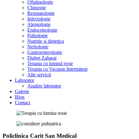
Oftalmologie
Chirurgie
Reumatologie
Infectologie
Alergologie
Endocrinologie
Psihologie
Nutritie si dietetica
Nefrologie
Gastroenterologie
Diabet Zaharat
Terapia cu lumină roșie
Terapia cu Vacuum Intermitent
Alte servicii
Laborator
Analize laborator
Galerie
Blog
Contact
Policlinica Carit San Medical