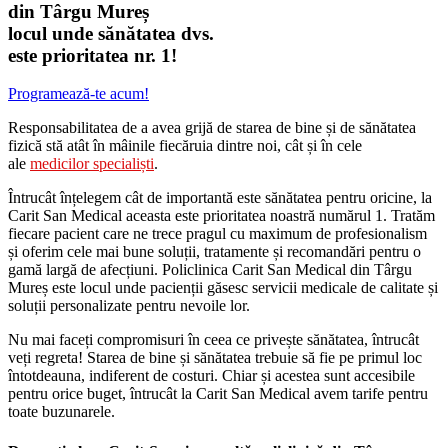
din Târgu Mureș
locul unde sănătatea dvs.
este prioritatea nr. 1!
Programează-te acum!
Responsabilitatea de a avea grijă de starea de bine și de sănătatea
fizică stă atât în mâinile fiecăruia dintre noi, cât și în cele
ale
medicilor specialiști
.
Întrucât înțelegem cât de importantă este sănătatea pentru oricine, la
Carit San Medical aceasta este prioritatea noastră numărul 1. Tratăm
fiecare pacient care ne trece pragul cu maximum de profesionalism
și oferim cele mai bune soluții, tratamente și recomandări pentru o
gamă largă de afecțiuni. Policlinica Carit San Medical din Târgu
Mureș este locul unde pacienții găsesc servicii medicale de calitate și
soluții personalizate pentru nevoile lor.
Nu mai faceți compromisuri în ceea ce privește sănătatea, întrucât
veți regreta! Starea de bine și sănătatea trebuie să fie pe primul loc
întotdeauna, indiferent de costuri. Chiar și acestea sunt accesibile
pentru orice buget, întrucât la Carit San Medical avem tarife pentru
toate buzunarele.