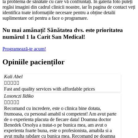
la problema de sănătate cu care vă confruntați. În galeria foto puteți
regăsi imagini din cadrul clinicii noastre, iar în pagina de contact veți
identifica toate informațiile necesare pentru a obține detalii
suplimentare ori pentru a face o programare.
Nu mai amânați! Sănătatea dvs. este prioritatea
numărul 1 la Carit San Medical!
Programează-te acum!
Opiniile pacienților
Kali Abel





Fast and quality services with affordable prices
Losonczi Ildiko





Recomand cu incredere, este o clinica bine dotata,
frumoasa, cu personal amabil si competent! Am avut parte
de o experienta placuta de fiecare data! Doamna doctor
Benedek Orsolya a tratat-o pe bunica mea, am avut o
experienta foarte buna, este o profesionista, amabila si a
avut multa rabdare cu bunica mea. Recomand pe doamna