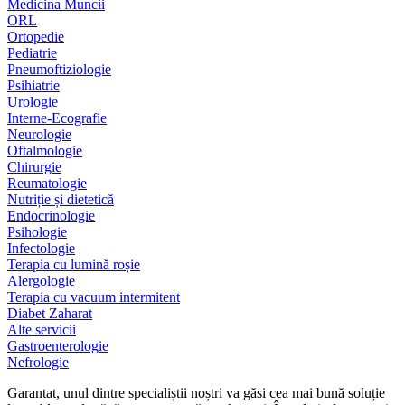
Medicina Muncii
ORL
Ortopedie
Pediatrie
Pneumoftiziologie
Psihiatrie
Urologie
Interne-Ecografie
Neurologie
Oftalmologie
Chirurgie
Reumatologie
Nutriție și dietetică
Endocrinologie
Psihologie
Infectologie
Terapia cu lumină roșie
Alergologie
Terapia cu vacuum intermitent
Diabet Zaharat
Alte servicii
Gastroenterologie
Nefrologie
Garantat, unul dintre specialiștii noștri va găsi cea mai bună soluție