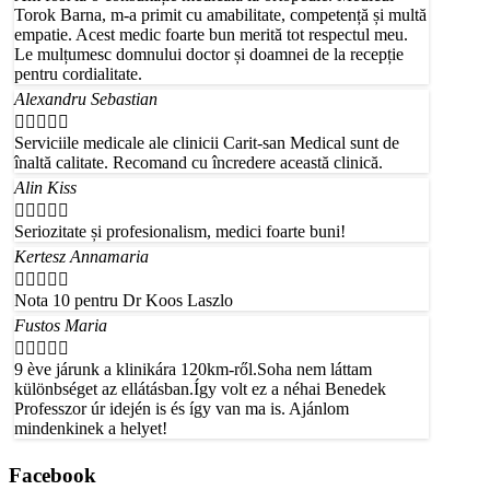
Torok Barna, m-a primit cu amabilitate, competență și multă
empatie. Acest medic foarte bun merită tot respectul meu.
Le mulțumesc domnului doctor și doamnei de la recepție
pentru cordialitate.
Alexandru Sebastian





Serviciile medicale ale clinicii Carit-san Medical sunt de
înaltă calitate. Recomand cu încredere această clinică.
Alin Kiss





Seriozitate și profesionalism, medici foarte buni!
Kertesz Annamaria





Nota 10 pentru Dr Koos Laszlo
Fustos Maria





9 ève járunk a klinikára 120km-ről.Soha nem láttam
különbséget az ellátásban.Így volt ez a néhai Benedek
Professzor úr idején is és így van ma is. Ajánlom
mindenkinek a helyet!
Facebook