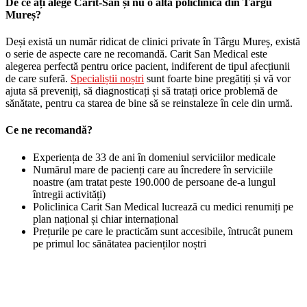
De ce ați alege Carit-San și nu o altă policlinică din Târgu
Mureș?
Deși există un număr ridicat de clinici private în Târgu Mureș, există
o serie de aspecte care ne recomandă. Carit San Medical este
alegerea perfectă pentru orice pacient, indiferent de tipul afecțiunii
de care suferă.
Specialiștii noștri
sunt foarte bine pregătiți și vă vor
ajuta să preveniți, să diagnosticați și să tratați orice problemă de
sănătate, pentru ca starea de bine să se reinstaleze în cele din urmă.
Ce ne recomandă?
Experiența de 33 de ani în domeniul serviciilor medicale
Numărul mare de pacienți care au încredere în serviciile
noastre (am tratat peste 190.000 de persoane de-a lungul
întregii activități)
Policlinica Carit San Medical lucrează cu medici renumiți pe
plan național și chiar internațional
Prețurile pe care le practicăm sunt accesibile, întrucât punem
pe primul loc sănătatea pacienților noștri