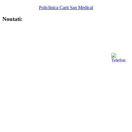
Policlinica Carit San Medical
Noutati:
Prevenirea infecțiilor urinare recurente
la femei
februarie 22, 2026
Niciun comentariu
Infecțiile urinare sunt una dintre cele mai frecvente probleme de