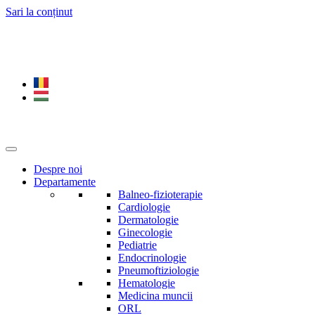
Sari la conținut
0265 269 172
0730 619 401
Română
Magyar
Despre noi
Departamente
Balneo-fizioterapie
Cardiologie
Dermatologie
Ginecologie
Pediatrie
Endocrinologie
Pneumoftiziologie
Hematologie
Medicina muncii
ORL