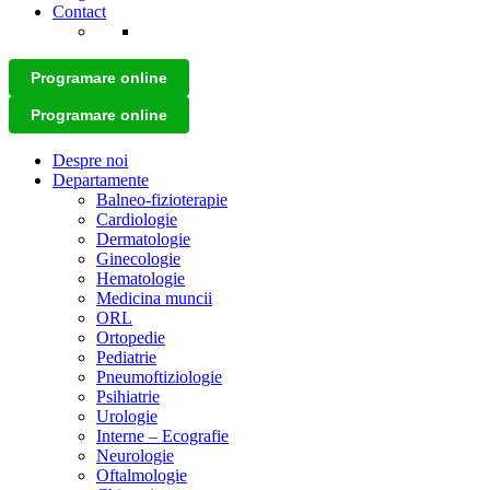
Contact
Programare online
Programare online
Despre noi
Departamente
Balneo-fizioterapie
Cardiologie
Dermatologie
Ginecologie
Hematologie
Medicina muncii
ORL
Ortopedie
Pediatrie
Pneumoftiziologie
Psihiatrie
Urologie
Interne – Ecografie
Neurologie
Oftalmologie