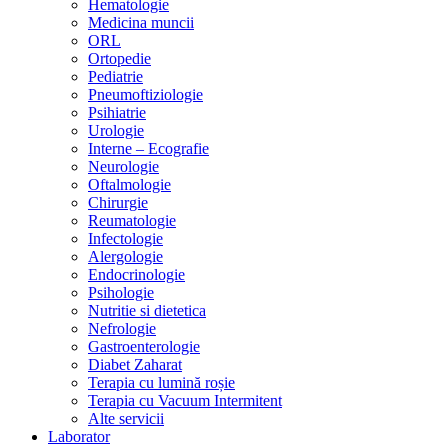
Hematologie
Medicina muncii
ORL
Ortopedie
Pediatrie
Pneumoftiziologie
Psihiatrie
Urologie
Interne – Ecografie
Neurologie
Oftalmologie
Chirurgie
Reumatologie
Infectologie
Alergologie
Endocrinologie
Psihologie
Nutritie si dietetica
Nefrologie
Gastroenterologie
Diabet Zaharat
Terapia cu lumină roșie
Terapia cu Vacuum Intermitent
Alte servicii
Laborator