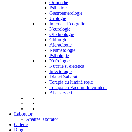
Ortopedie
Psihiatrie
Gastroenterologie
Urologie
Interne – Ecografie
Neurologie
Oftalmologie
Chirurgie
Alergologie
Reumatologie
Psihologie
Nefrologie
Nutritie si dietetica
Infectologie
Diabet Zaharat
Terapia cu lumină roșie
Terapia cu Vacuum Intermitent
Alte servicii
Laborator
Analize laborator
Galerie
Blog