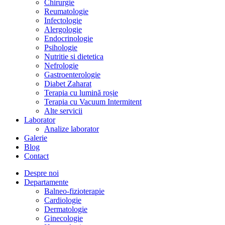
Chirurgie
Reumatologie
Infectologie
Alergologie
Endocrinologie
Psihologie
Nutritie si dietetica
Nefrologie
Gastroenterologie
Diabet Zaharat
Terapia cu lumină roșie
Terapia cu Vacuum Intermitent
Alte servicii
Laborator
Analize laborator
Galerie
Blog
Contact
Despre noi
Departamente
Balneo-fizioterapie
Cardiologie
Dermatologie
Ginecologie